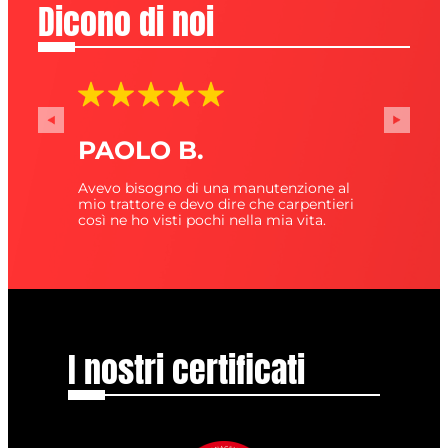
Dicono di noi
PAOLO B.
V
oni
Avevo bisogno di una manutenzione al
Prec
are
mio trattore e devo dire che carpentieri
con
to un
così ne ho visti pochi nella mia vita.
qual
che 
I nostri certificati