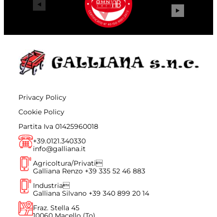
Privacy Policy
Cookie Policy
Partita Iva 01425960018
+39.0121.340330
info@galliana.it
Agricoltura/Privati
Galliana Renzo
+39 335 52 46 883
Industria
Galliana Silvano
+39 340 899 20 14
Fraz. Stella 45
10060 Macello (To)