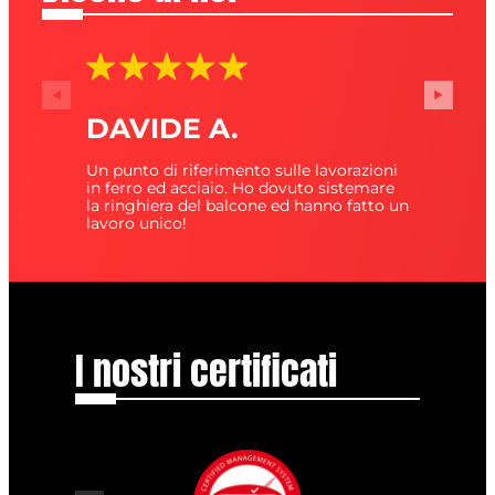
PAOLO B.
to sulle lavorazioni
Avevo bisogno di una manutenzione
Ho dovuto sistemare
mio trattore e devo dire che carpenti
one ed hanno fatto un
così ne ho visti pochi nella mia vita.
I nostri certificati